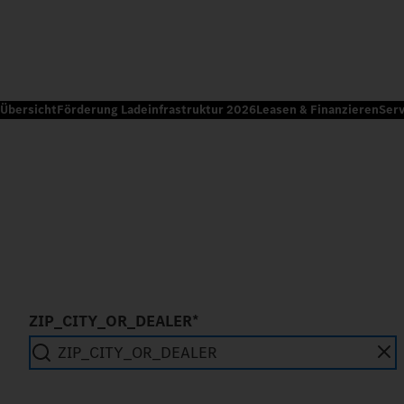
Übersicht
Förderung Ladeinfrastruktur 2026
Leasen & Finanzieren
Serv
ZIP_CITY_OR_DEALER*
SEARCH_IN_IMMEDIATE_VICINITY